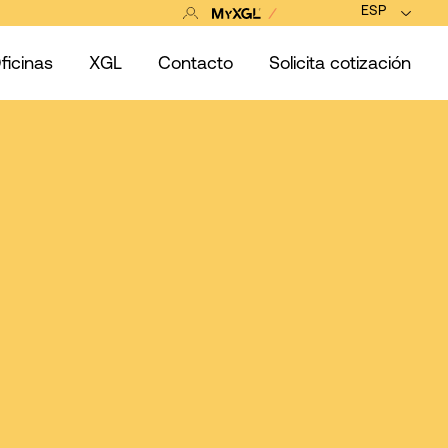
ESP
ficinas
XGL
Contacto
Solicita cotización