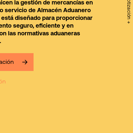
Solicitar Cotización →
imicen la gestión de mercancías en
ro servicio de
Almacén Aduanero
está diseñado para proporcionar
nto seguro, eficiente y en
on las normativas aduaneras
.
zación
ón