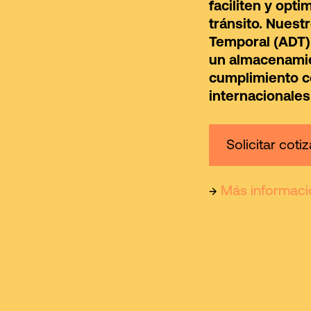
faciliten y opt
tránsito. Nuest
Temporal (ADT)
un almacenamie
cumplimiento c
internacionales
Solicitar coti
→
Más informaci